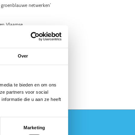
n groenblauwe netwerken’
 en Vlaamse
l beleidsaanbevelingen
Over
en samen met de andere
 hoe de beleidsaanbevelingen
 media te bieden en om ons
ze partners voor social
nformatie die u aan ze heeft
Marketing