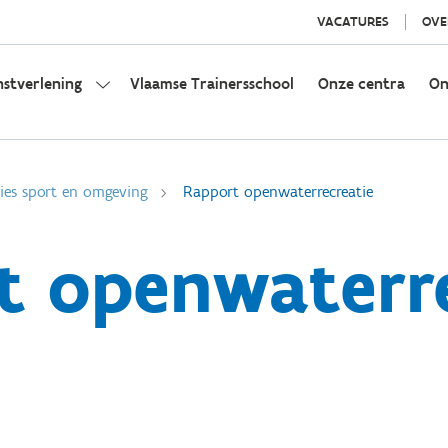
VACATURES
OVE
nstverlening
Vlaamse Trainersschool
Onze centra
On
ies sport en omgeving
Rapport openwaterrecreatie
t openwaterre