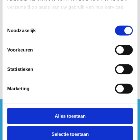
verzameld op basis van uw gebruik van hun services.
Toestemmingsselectie
Noodzakelijk
Voorkeuren
Statistieken
Marketing
#sportersbelevenmeer
Alles toestaan
ook op sociale media
Selectie toestaan