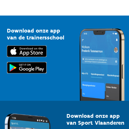
Sportfederaties
Mountainbikeroutes
Onze nieuwsbrieven
1210 Brussel
G-sport
Vlaamse Trainersschool
Sportclubs
Kennisplatform
Download onze app
Bedrijven
van de trainersschool
Downloads
Trainers en begeleiders
Voor de pers
Scholen
Topsporters
Organisatoren van sportevenementen
Download onze app
van Sport Vlaanderen