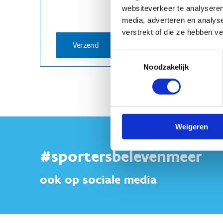
websiteverkeer te analyseren
media, adverteren en analys
verstrekt of die ze hebben v
Toestemmingsselectie
Noodzakelijk
Weigeren
#sportersbelevenmeer
ook op sociale media