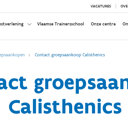
VACATURES
OVE
nstverlening
Vlaamse Trainersschool
Onze centra
On
epsaankopen
Contact groepsaankoop Calisthenics
act groepsaa
Calisthenics