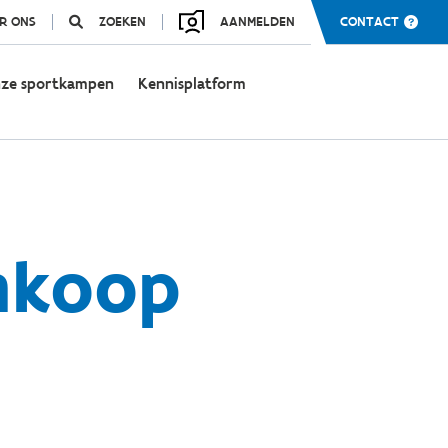
R ONS
ZOEKEN
AANMELDEN
CONTACT
ze sportkampen
Kennisplatform
nkoop