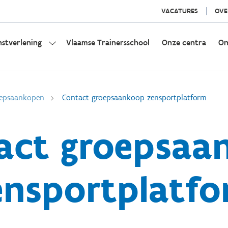
VACATURES
OVE
nstverlening
Vlaamse Trainersschool
Onze centra
On
epsaankopen
Contact groepsaankoop zensportplatform
act groepsaa
ensportplatf