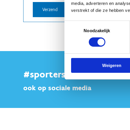
media, adverteren en analys
verstrekt of die ze hebben v
Toestemmingsselectie
Noodzakelijk
Weigeren
#sportersbelevenmeer
ook op sociale media