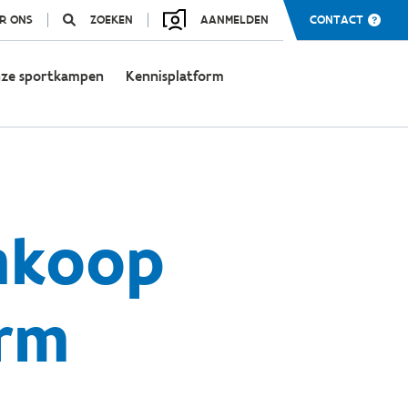
R ONS
ZOEKEN
AANMELDEN
CONTACT
ze sportkampen
Kennisplatform
nkoop
orm