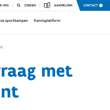
R ONS
ZOEKEN
AANMELDEN
CONTACT
ze sportkampen
Kennisplatform
nt
raag met
nt