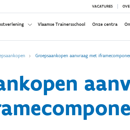
VACATURES
OVE
nstverlening
Vlaamse Trainersschool
Onze centra
On
epsaankopen
Groepsaankopen aanvraag met iframecompone
ankopen aanv
framecompone