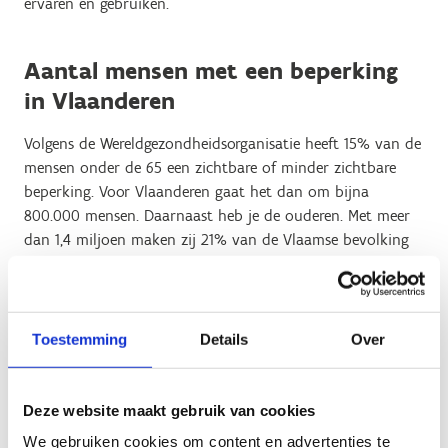
ervaren en gebruiken.
Aantal mensen met een beperking
in Vlaanderen
Volgens de Wereldgezondheidsorganisatie heeft 15% van de
mensen onder de 65 een zichtbare of minder zichtbare
beperking. Voor Vlaanderen gaat het dan om bijna
800.000 mensen. Daarnaast heb je de ouderen. Met meer
dan 1,4 miljoen maken zij 21% van de Vlaamse bevolking
uit. Vaak hebben zij als ze ouder worden steeds meer een
goede toegankelijkheid nodig.
Toestemming
Details
Over
Impact beperking op functioneren
We vertrekken telkens van wat een bepaalde beperking
Deze website maakt gebruik van cookies
kan inhouden en welke gevolgen dat kan hebben op hoe
We gebruiken cookies om content en advertenties te
de ruimte gebruikt wordt.