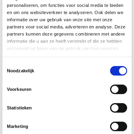
personaliseren, om functies voor social media te bieden
Je krijgt de belangrijkste aandachtspunten voor bepaalde
en om ons websiteverkeer te analyseren. Ook delen we
doelgroepen mee. Die geven een beeld van wat
informatie over uw gebruik van onze site met onze
doelgroepen nodig hebben, maar dat is uiteraard niet
partners voor social media, adverteren en analyse. Deze
volledig.
partners kunnen deze gegevens combineren met andere
Onthoud ook dat elke mens anders is en dat elke mens
informatie die u aan ze heeft verstrekt of die ze hebben
met een beperking eigen mogelijkheden en moeilijkheden
verzameld op basis van uw gebruik van hun services.
heeft.
Toestemmingsselectie
Noodzakelijk
Grote diversiteit
Sommige mensen hebben meer dan één beperking. Je
Voorkeuren
spreekt dan van een meervoudige beperking. Een reden te
meer om alle aandachtspunten op te nemen.
Statistieken
Geen fiches gevonden.
Marketing