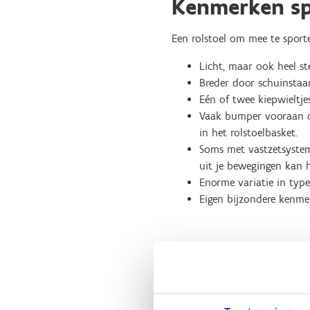
Kenmerken sp
Een rolstoel om mee te sport
Licht, maar ook heel st
Breder door schuinstaa
Eén of twee kiepwieltj
Vaak bumper vooraan om
in het rolstoelbasket.
Soms met vastzetsystem
uit je bewegingen kan h
Enorme variatie in ty
Eigen bijzondere kenme
Drie grote groe
De ontwerplijst infrastructuu