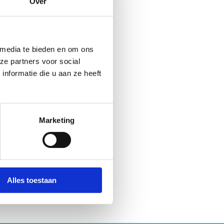
Over
elen. Daarom vraagt de
 media te bieden en om ons
ze partners voor social
nformatie die u aan ze heeft
dbikes
:
gewone rolstoel naar wheeler
Marketing
en en doorgangen binnen en
 transferzone én
Alles toestaan