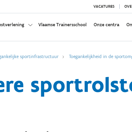
VACATURES
OVE
nstverlening
Vlaamse Trainersschool
Onze centra
On
gankelijke sportinfrastructuur
Toegankelijkheid in de sportom
ere sportrolst