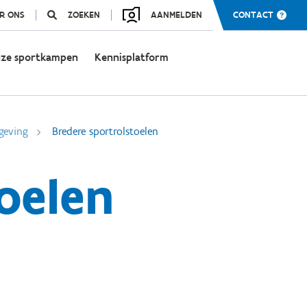
R ONS
ZOEKEN
AANMELDEN
CONTACT
ze sportkampen
Kennisplatform
geving
Bredere sportrolstoelen
oelen