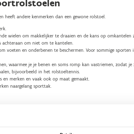
ortrolstoelen
en heeft andere kenmerken dan een gewone rolstoel.
erk.
nde wielen om makkelijker te draaien en de kans op omkantelen z
es achteraan om niet om te kantelen.
 voeten en onderbenen te beschermen. Voor sommige sporten is d
en, waarmee je je benen en soms romp kan vastriemen, zodat je 
alen, bijvoorbeeld in het rolstoeltennis.
pes en merken en vaak ook op maat gemaakt.
rken naargelang sporttak.
pen
r werkt met drie grote groepen: