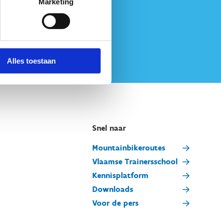
Marketing
Alles toestaan
Snel naar
Mountainbikeroutes
Vlaamse Trainersschool
Kennisplatform
Downloads
Voor de pers