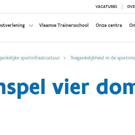
VACATURES
OVE
nstverlening
Vlaamse Trainersschool
Onze centra
On
gankelijke sportinfrastructuur
Toegankelijkheid in de sportom
spel vier do