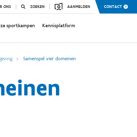
R ONS
ZOEKEN
AANMELDEN
CONTACT
ze sportkampen
Kennisplatform
geving
Samenspel vier domeinen
meinen