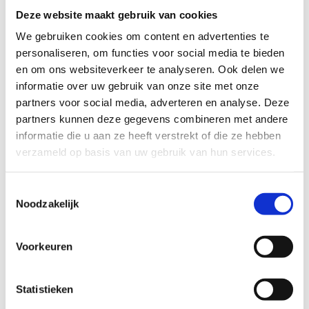
Deze website maakt gebruik van cookies
De VGC wordt decretaal gesubsidieerd voor de
We gebruiken cookies om content en advertenties te
uitvoering van vier Vlaamse beleidsprioriteiten.
personaliseren, om functies voor social media te bieden
De 4 Vlaamse beleidsprioriteiten sport (BPS) vormen één
en om ons websiteverkeer te analyseren. Ook delen we
pakket. De Vlaamse Gemeenschapscommissie kan niet
informatie over uw gebruik van onze site met onze
kiezen voor beleidsprioriteit 1 en 3. Om voor
partners voor social media, adverteren en analyse. Deze
subsidiëring in aanmerking te komen, moet het
partners kunnen deze gegevens combineren met andere
intekenen op elk van de beleidsprioriteiten.
informatie die u aan ze heeft verstrekt of die ze hebben
verzameld op basis van uw gebruik van hun services.
Beleidsprioriteit 1: Kwalitatieve uitbouw van
sportverenigingen
Toestemmingsselectie
Beleidsprioriteit 2: Professionalisering van
Noodzakelijk
sportverenigingen stimuleren en de kwaliteit van
jeugdsportbegeleiding verhogen
Beleidsprioriteit 3: De bevolking activeren tot
Voorkeuren
levenslang sporten via een laagdrempelig sport- en
beweegaanbod
Statistieken
Beleidsprioriteit 4: Een lokaal beweeg- en