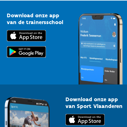
Vlaamse Trainersschool
Sportclubs
Kennisplatform
Download onze app
Bedrijven
van de trainersschool
Downloads
Trainers en begeleiders
Voor de pers
Scholen
Topsporters
Organisatoren van sportevenementen
Download onze app
van Sport Vlaanderen