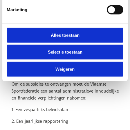
sportbeleid dat gelijke kansen biedt aan personen
in een sociaal zwakkere positie
Marketing
Subsidie
Alles toestaan
Op basis van de ingediende subsidieaanvraag ontvangt
de Vlaamse Gemeenschapscommissie jaarlijks een
Selectie toestaan
werkingssubsidie voor de uitvoering van deze
opdrachten. De grootte van die subsidie wordt jaarlijks
Weigeren
door de minister vastgelegd.
Om de subsidies te ontvangen moet de Vlaamse
Sportfederatie een aantal administratieve inhoudelijke
en financiële verplichtingen nakomen:
1. Een zesjaarlijks beleidsplan
2. Een jaarlijkse rapportering