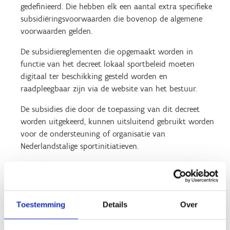
gedefinieerd. Die hebben elk een aantal extra specifieke
subsidiëringsvoorwaarden die bovenop de algemene
voorwaarden gelden.
De subsidiereglementen die opgemaakt worden in
functie van het decreet lokaal sportbeleid moeten
digitaal ter beschikking gesteld worden en
raadpleegbaar zijn via de website van het bestuur.
De subsidies die door de toepassing van dit decreet
worden uitgekeerd, kunnen uitsluitend gebruikt worden
voor de ondersteuning of organisatie van
Nederlandstalige sportinitiatieven.
Wil je meer weten over de decretale basis waarop VGC
wordt gesubsidieerd voor de uitbouw van een lokaal
sportbeleid? Lees het
decreet
en het
besluit
.
Toestemming
Details
Over
De Vlaamse beleidsprioriteiten