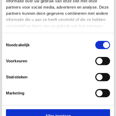
informatie over uw gebruik van onze site met onze
partners voor social media, adverteren en analyse. Deze
partners kunnen deze gegevens combineren met andere
informatie die u aan ze heeft verstrekt of die ze hebben
verzameld op basis van uw gebruik van hun services.
Toestemmingsselectie
Subsidies kunstgrasvelden
Noodzakelijk
Voorkeuren
Statistieken
Meer weten?
Marketing
Sven Meert
Jeroen
Alles toestaan