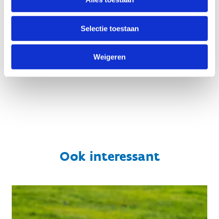
Belmans
Sportinfrastructuur
Sportinfrastructuur
+32 2 209 45 94
Selectie toestaan
+32 2 209 45 92
Stuur een
bericht
Stuur een
Weigeren
bericht
Ook interessant