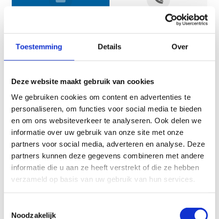
Jouw gegevens
Toestemming
Details
Over
Deze website maakt gebruik van cookies
We gebruiken cookies om content en advertenties te
personaliseren, om functies voor social media te bieden
en om ons websiteverkeer te analyseren. Ook delen we
informatie over uw gebruik van onze site met onze
Geef aan tot welk domein jouw vraag behoort
partners voor social media, adverteren en analyse. Deze
partners kunnen deze gegevens combineren met andere
KIES EEN DOMEIN
informatie die u aan ze heeft verstrekt of die ze hebben
verzameld op basis van uw gebruik van hun services.
Jouw vraag
Toestemmingsselectie
Noodzakelijk