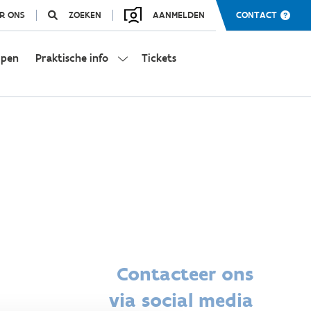
R ONS
ZOEKEN
AANMELDEN
CONTACT
mpen
Praktische info
Tickets
Contacteer ons
via social media