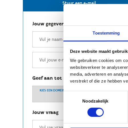
Stuur een e-mail
Jouw gegevens
Toestemming
Deze website maakt gebruik
We gebruiken cookies om cont
websiteverkeer te analyseren
media, adverteren en analys
Geef aan tot welk domein jouw vraag b
verstrekt of die ze hebben v
KIES EEN DOMEIN
Toestemmingsselectie
Noodzakelijk
Jouw vraag