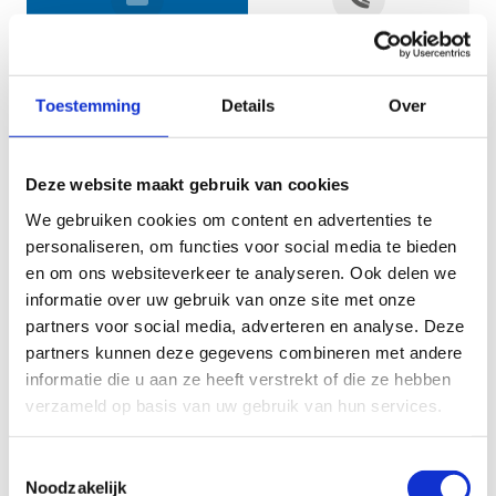
Jouw gegevens
Toestemming
Details
Over
Deze website maakt gebruik van cookies
We gebruiken cookies om content en advertenties te
personaliseren, om functies voor social media te bieden
en om ons websiteverkeer te analyseren. Ook delen we
informatie over uw gebruik van onze site met onze
Geef aan tot welk domein jouw vraag behoort
partners voor social media, adverteren en analyse. Deze
partners kunnen deze gegevens combineren met andere
KIES EEN DOMEIN
informatie die u aan ze heeft verstrekt of die ze hebben
verzameld op basis van uw gebruik van hun services.
Jouw vraag
Toestemmingsselectie
Noodzakelijk