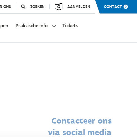
R ONS
ZOEKEN
AANMELDEN
CONTACT
mpen
Praktische info
Tickets
Contacteer ons
via social media