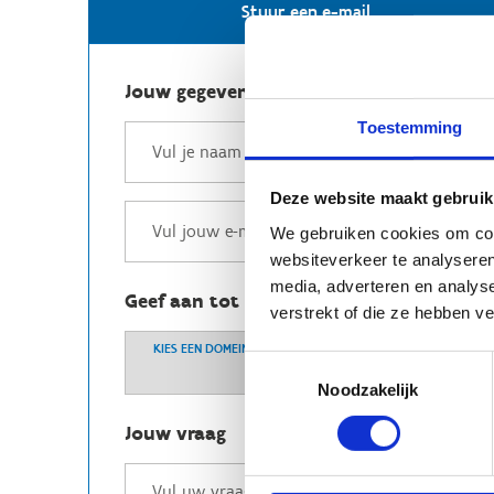
Stuur een e-mail
Jouw gegevens
Toestemming
Deze website maakt gebruik
We gebruiken cookies om cont
websiteverkeer te analyseren
media, adverteren en analys
Geef aan tot welk domein jouw vraag b
verstrekt of die ze hebben v
KIES EEN DOMEIN
Toestemmingsselectie
Noodzakelijk
Jouw vraag