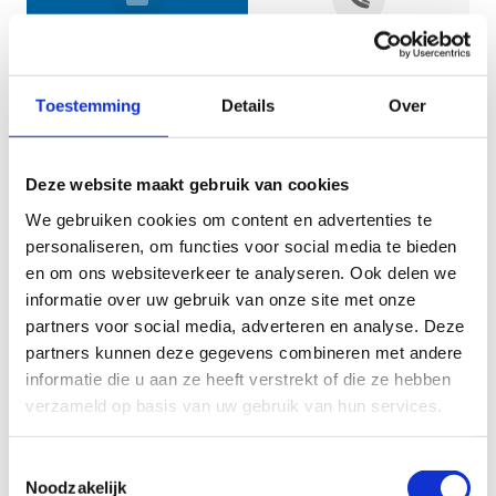
Jouw gegevens
Toestemming
Details
Over
Deze website maakt gebruik van cookies
We gebruiken cookies om content en advertenties te
personaliseren, om functies voor social media te bieden
en om ons websiteverkeer te analyseren. Ook delen we
informatie over uw gebruik van onze site met onze
Geef aan tot welk domein jouw vraag behoort
partners voor social media, adverteren en analyse. Deze
partners kunnen deze gegevens combineren met andere
KIES EEN DOMEIN
informatie die u aan ze heeft verstrekt of die ze hebben
verzameld op basis van uw gebruik van hun services.
Jouw vraag
Toestemmingsselectie
Noodzakelijk