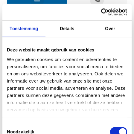
Jouw gegevens
Toestemming
Details
Over
Deze website maakt gebruik van cookies
We gebruiken cookies om content en advertenties te
personaliseren, om functies voor social media te bieden
en om ons websiteverkeer te analyseren. Ook delen we
informatie over uw gebruik van onze site met onze
Geef aan tot welk domein jouw vraag behoort
partners voor social media, adverteren en analyse. Deze
partners kunnen deze gegevens combineren met andere
KIES EEN DOMEIN
informatie die u aan ze heeft verstrekt of die ze hebben
verzameld op basis van uw gebruik van hun services.
Jouw vraag
Toestemmingsselectie
Noodzakelijk