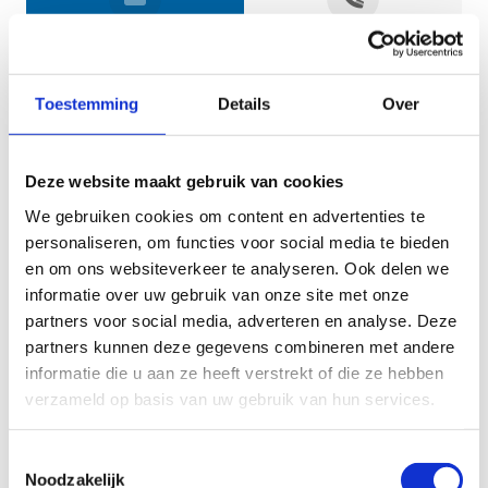
Jouw gegevens
Toestemming
Details
Over
Deze website maakt gebruik van cookies
We gebruiken cookies om content en advertenties te
personaliseren, om functies voor social media te bieden
en om ons websiteverkeer te analyseren. Ook delen we
informatie over uw gebruik van onze site met onze
Geef aan tot welk domein jouw vraag behoort
partners voor social media, adverteren en analyse. Deze
partners kunnen deze gegevens combineren met andere
KIES EEN DOMEIN
informatie die u aan ze heeft verstrekt of die ze hebben
verzameld op basis van uw gebruik van hun services.
Jouw vraag
Toestemmingsselectie
Noodzakelijk