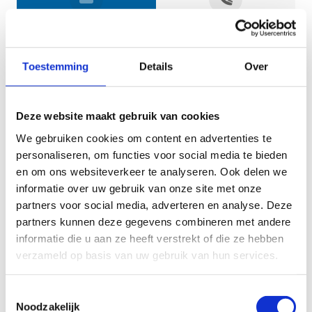
Jouw gegevens
Toestemming
Details
Over
Deze website maakt gebruik van cookies
We gebruiken cookies om content en advertenties te
personaliseren, om functies voor social media te bieden
en om ons websiteverkeer te analyseren. Ook delen we
informatie over uw gebruik van onze site met onze
Geef aan tot welk domein jouw vraag behoort
partners voor social media, adverteren en analyse. Deze
partners kunnen deze gegevens combineren met andere
KIES EEN DOMEIN
informatie die u aan ze heeft verstrekt of die ze hebben
verzameld op basis van uw gebruik van hun services.
Jouw vraag
Toestemmingsselectie
Noodzakelijk