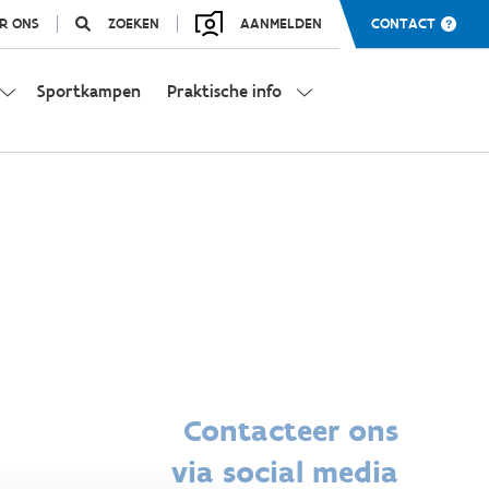
R ONS
ZOEKEN
AANMELDEN
CONTACT
Sportkampen
Praktische info
Contacteer ons
via social media