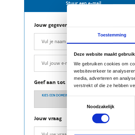
Stuur een e-mail
Jouw gegevens
Toestemming
Deze website maakt gebruik
We gebruiken cookies om cont
websiteverkeer te analyseren
media, adverteren en analys
Geef aan tot welk domein jouw vraag b
verstrekt of die ze hebben v
KIES EEN DOMEIN
Toestemmingsselectie
Noodzakelijk
Jouw vraag