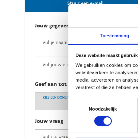
Stuur een e-mail
Jouw gegevens
Toestemming
Deze website maakt gebruik
We gebruiken cookies om cont
websiteverkeer te analyseren
media, adverteren en analys
Geef aan tot welk domein jouw vraag b
verstrekt of die ze hebben v
KIES EEN DOMEIN
Toestemmingsselectie
Noodzakelijk
Jouw vraag