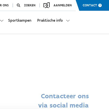
R ONS
ZOEKEN
AANMELDEN
CONTACT
Sportkampen
Praktische info
Contacteer ons
via social media