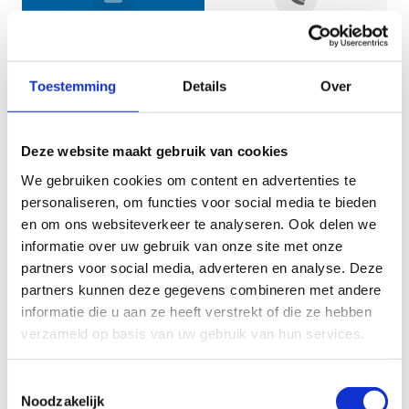
Jouw gegevens
Toestemming
Details
Over
Deze website maakt gebruik van cookies
We gebruiken cookies om content en advertenties te
personaliseren, om functies voor social media te bieden
en om ons websiteverkeer te analyseren. Ook delen we
informatie over uw gebruik van onze site met onze
Geef aan tot welk domein jouw vraag behoort
partners voor social media, adverteren en analyse. Deze
partners kunnen deze gegevens combineren met andere
KIES EEN DOMEIN
informatie die u aan ze heeft verstrekt of die ze hebben
verzameld op basis van uw gebruik van hun services.
Jouw vraag
Toestemmingsselectie
Noodzakelijk