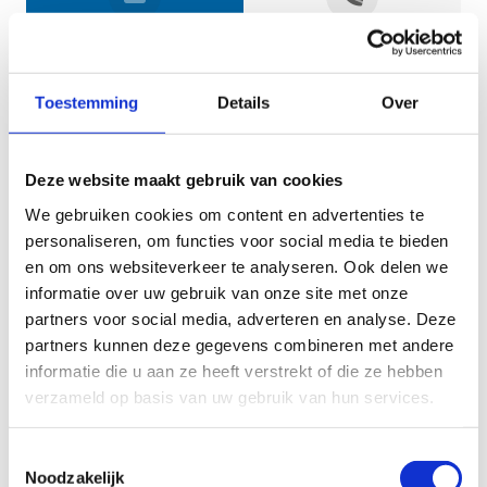
Jouw gegevens
Toestemming
Details
Over
Deze website maakt gebruik van cookies
We gebruiken cookies om content en advertenties te
personaliseren, om functies voor social media te bieden
en om ons websiteverkeer te analyseren. Ook delen we
informatie over uw gebruik van onze site met onze
Geef aan tot welk domein jouw vraag behoort
partners voor social media, adverteren en analyse. Deze
partners kunnen deze gegevens combineren met andere
KIES EEN DOMEIN
informatie die u aan ze heeft verstrekt of die ze hebben
verzameld op basis van uw gebruik van hun services.
Jouw vraag
Toestemmingsselectie
Noodzakelijk