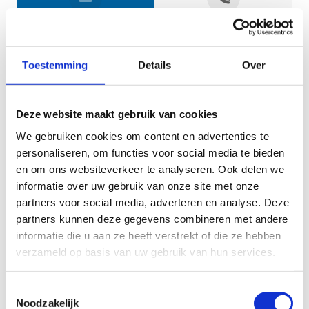
Jouw gegevens
Toestemming
Details
Over
Deze website maakt gebruik van cookies
We gebruiken cookies om content en advertenties te
personaliseren, om functies voor social media te bieden
en om ons websiteverkeer te analyseren. Ook delen we
informatie over uw gebruik van onze site met onze
Geef aan tot welk domein jouw vraag behoort
partners voor social media, adverteren en analyse. Deze
partners kunnen deze gegevens combineren met andere
KIES EEN DOMEIN
informatie die u aan ze heeft verstrekt of die ze hebben
verzameld op basis van uw gebruik van hun services.
Jouw vraag
Toestemmingsselectie
Noodzakelijk