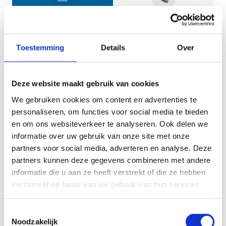
Jouw gegevens
Toestemming
Details
Over
Deze website maakt gebruik van cookies
We gebruiken cookies om content en advertenties te
personaliseren, om functies voor social media te bieden
en om ons websiteverkeer te analyseren. Ook delen we
informatie over uw gebruik van onze site met onze
Geef aan tot welk domein jouw vraag behoort
partners voor social media, adverteren en analyse. Deze
partners kunnen deze gegevens combineren met andere
KIES EEN DOMEIN
informatie die u aan ze heeft verstrekt of die ze hebben
verzameld op basis van uw gebruik van hun services.
Jouw vraag
Toestemmingsselectie
Noodzakelijk