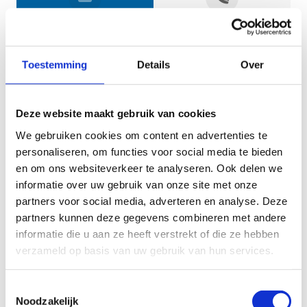
Jouw gegevens
Toestemming
Details
Over
Deze website maakt gebruik van cookies
We gebruiken cookies om content en advertenties te
personaliseren, om functies voor social media te bieden
en om ons websiteverkeer te analyseren. Ook delen we
informatie over uw gebruik van onze site met onze
Geef aan tot welk domein jouw vraag behoort
partners voor social media, adverteren en analyse. Deze
partners kunnen deze gegevens combineren met andere
KIES EEN DOMEIN
informatie die u aan ze heeft verstrekt of die ze hebben
verzameld op basis van uw gebruik van hun services.
Jouw vraag
Toestemmingsselectie
Noodzakelijk