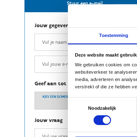
Stuur een e-mail
Jouw gegevens
Toestemming
Deze website maakt gebruik
We gebruiken cookies om cont
websiteverkeer te analyseren
media, adverteren en analys
Geef aan tot welk domein jouw vraag b
verstrekt of die ze hebben v
KIES EEN DOMEIN
Toestemmingsselectie
Noodzakelijk
Jouw vraag