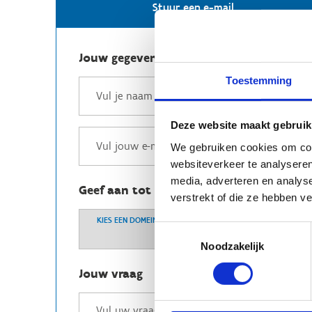
Stuur een e-mail
Jouw gegevens
Toestemming
Deze website maakt gebruik
We gebruiken cookies om cont
websiteverkeer te analyseren
media, adverteren en analys
Geef aan tot welk domein jouw vraag b
verstrekt of die ze hebben v
KIES EEN DOMEIN
Toestemmingsselectie
Noodzakelijk
Jouw vraag