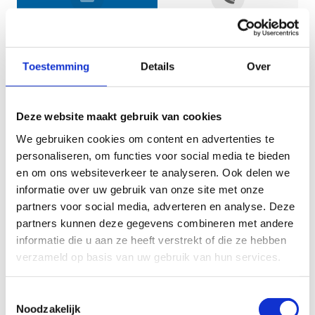
Jouw gegevens
Toestemming
Details
Over
Deze website maakt gebruik van cookies
We gebruiken cookies om content en advertenties te
personaliseren, om functies voor social media te bieden
en om ons websiteverkeer te analyseren. Ook delen we
informatie over uw gebruik van onze site met onze
Geef aan tot welk domein jouw vraag behoort
partners voor social media, adverteren en analyse. Deze
partners kunnen deze gegevens combineren met andere
KIES EEN DOMEIN
informatie die u aan ze heeft verstrekt of die ze hebben
verzameld op basis van uw gebruik van hun services.
Jouw vraag
Toestemmingsselectie
Noodzakelijk