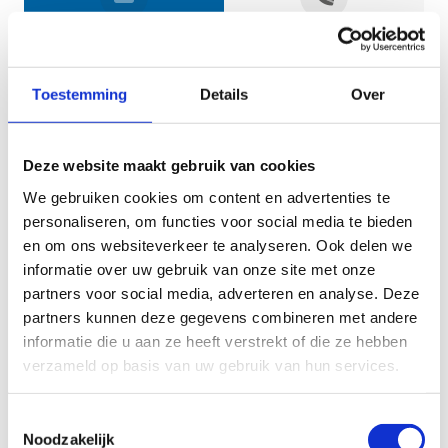
Jouw gegevens
Toestemming
Details
Over
Deze website maakt gebruik van cookies
We gebruiken cookies om content en advertenties te
personaliseren, om functies voor social media te bieden
en om ons websiteverkeer te analyseren. Ook delen we
informatie over uw gebruik van onze site met onze
Geef aan tot welk domein jouw vraag behoort
partners voor social media, adverteren en analyse. Deze
partners kunnen deze gegevens combineren met andere
KIES EEN DOMEIN
informatie die u aan ze heeft verstrekt of die ze hebben
verzameld op basis van uw gebruik van hun services.
Jouw vraag
Toestemmingsselectie
Noodzakelijk