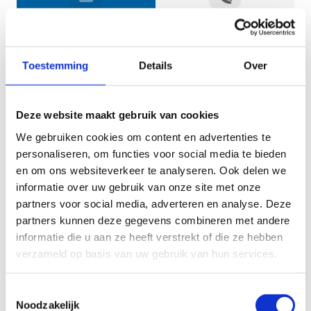
Jouw gegevens
Toestemming
Details
Over
Deze website maakt gebruik van cookies
We gebruiken cookies om content en advertenties te
personaliseren, om functies voor social media te bieden
en om ons websiteverkeer te analyseren. Ook delen we
informatie over uw gebruik van onze site met onze
Geef aan tot welk domein jouw vraag behoort
partners voor social media, adverteren en analyse. Deze
partners kunnen deze gegevens combineren met andere
KIES EEN DOMEIN
informatie die u aan ze heeft verstrekt of die ze hebben
verzameld op basis van uw gebruik van hun services.
Jouw vraag
Toestemmingsselectie
Noodzakelijk