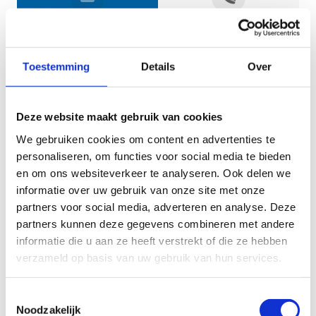
Jouw gegevens
Toestemming
Details
Over
Deze website maakt gebruik van cookies
We gebruiken cookies om content en advertenties te
personaliseren, om functies voor social media te bieden
en om ons websiteverkeer te analyseren. Ook delen we
informatie over uw gebruik van onze site met onze
Geef aan tot welk domein jouw vraag behoort
partners voor social media, adverteren en analyse. Deze
partners kunnen deze gegevens combineren met andere
KIES EEN DOMEIN
informatie die u aan ze heeft verstrekt of die ze hebben
verzameld op basis van uw gebruik van hun services.
Jouw vraag
Toestemmingsselectie
Noodzakelijk