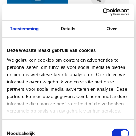
Jouw gegevens
Toestemming
Details
Over
Deze website maakt gebruik van cookies
We gebruiken cookies om content en advertenties te
personaliseren, om functies voor social media te bieden
en om ons websiteverkeer te analyseren. Ook delen we
informatie over uw gebruik van onze site met onze
Geef aan tot welk domein jouw vraag behoort
partners voor social media, adverteren en analyse. Deze
partners kunnen deze gegevens combineren met andere
KIES EEN DOMEIN
informatie die u aan ze heeft verstrekt of die ze hebben
verzameld op basis van uw gebruik van hun services.
Jouw vraag
Toestemmingsselectie
Noodzakelijk