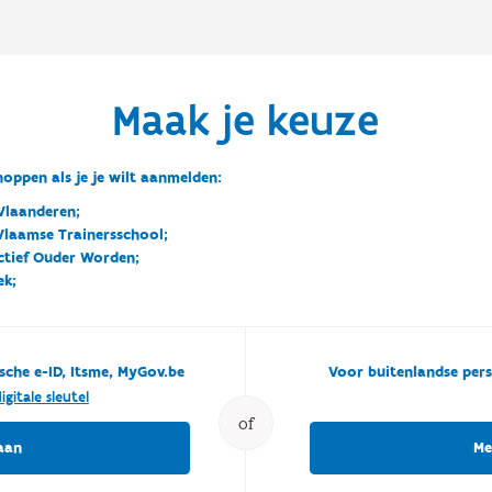
Maak je keuze
oppen als je je wilt aanmelden:
Vlaanderen;
 Vlaamse Trainersschool;
ctief Ouder Worden;
ek;
sche e-ID, Itsme, MyGov.be
Voor buitenlandse pers
igitale sleutel
of
aan
Me