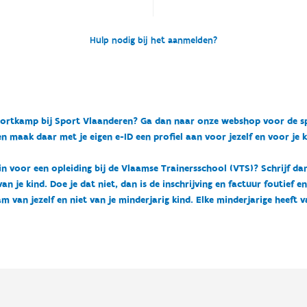
Hulp nodig bij het aanmelden?
n sportkamp bij Sport Vlaanderen? Ga dan naar onze webshop voor de 
n maak daar met je eigen e-ID een profiel aan voor jezelf en voor je 
 in voor een opleiding bij de Vlaamse Trainersschool (VTS)? Schrijf da
 je kind. Doe je dat niet, dan is de inschrijving en factuur foutief e
m van jezelf en niet van je minderjarig kind. Elke minderjarige heeft 