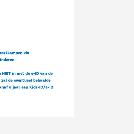
sportkampen via
kinderen.
n NIET in met de e-ID van de
n zal de eventueel behaalde
vanaf 6 jaar een Kids-ID/e-ID