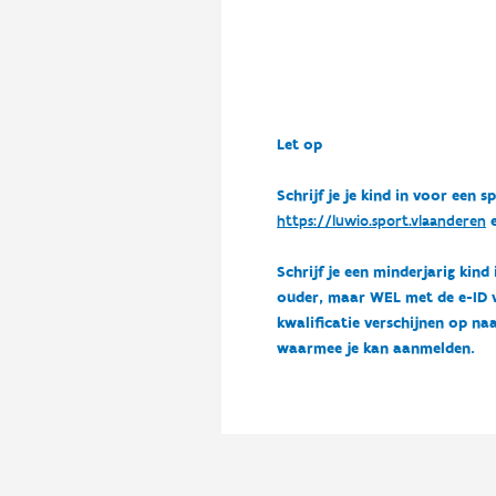
Let op
Schrijf je je kind in voor ee
https://luwio.sport.vlaanderen
e
Schrijf je een minderjarig kind
ouder, maar WEL met de e-ID van
kwalificatie verschijnen op naa
waarmee je kan aanmelden.