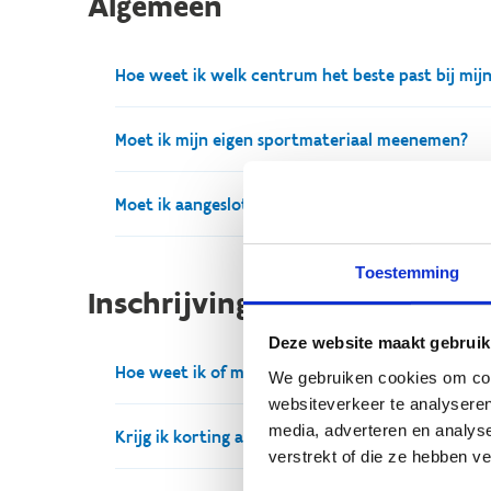
Algemeen
Hoe weet ik welk centrum het beste past bij mijn
Elk centrum heeft z'n eigen specialiteiten. Met o
Moet ik mijn eigen sportmateriaal meenemen?
heaven is.
Dat is niet meteen nodig. Elk centrum is voorzien 
Moet ik aangesloten zijn bij een officiële G-sport
sportmateriaal moeten voorzien. Dit wordt vooraf
Nee, dat is niet nodig. Je kan te allen tijde een te
Toestemming
huisclubs binnen onze centra. Die vind je op de 
Inschrijvingen / annulatie /
Deze website maakt gebruik
Hoe weet ik of mijn reservatie gelukt is?
We gebruiken cookies om cont
websiteverkeer te analyseren
media, adverteren en analys
Onmiddellijk nadat je je reservatie hebt gemaakt, 
Krijg ik korting als G-sporter?
verstrekt of die ze hebben v
sportstageverantwoordelijke tijdig contact met je 