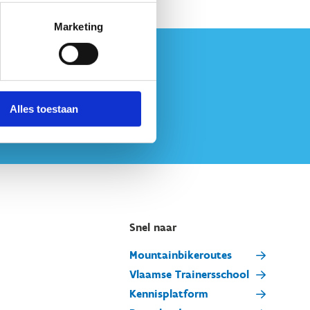
a altijd van een korting als ze bij ons willen
Marketing
Alles toestaan
Snel naar
Mountainbikeroutes
Vlaamse Trainersschool
Kennisplatform