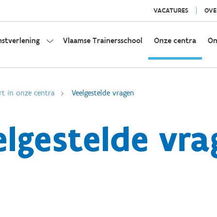
VACATURES
OVE
nstverlening
Vlaamse Trainersschool
Onze centra
On
rt in onze centra
Veelgestelde vragen
elgestelde vra