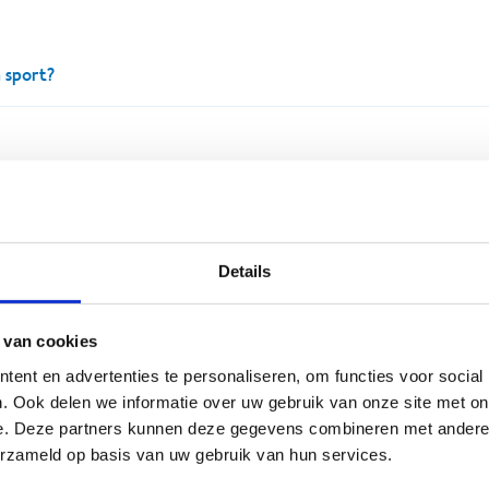
 sport?
nze handige matchmaker (op de pagina 'onze centra') ontdek je in
van een heel breed pakket aan (G-)sportmateriaal. Afhankelijk van
club?
 afgesproken met de sportverantwoordelijke van het door jou gek
rrein en/of (G-)sportmateriaal reserveren. Wil je tóch dat stapje ve
Details
website van het door jou gekozen centrum.
 verzekering
 van cookies
ent en advertenties te personaliseren, om functies voor social
. Ook delen we informatie over uw gebruik van onze site met on
e. Deze partners kunnen deze gegevens combineren met andere i
ontvang je via e-mail een bevestiging van je reservatie. Check ze
erzameld op basis van uw gebruik van hun services.
op om alles in detail te bespreken.