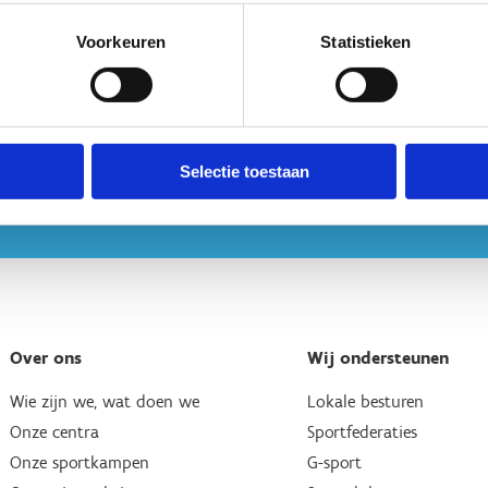
s de weg naar onze centra vinden. Daarom genieten G-sporters bijn
Disability Card
of een
attest van FOD
voor te leggen.
Voorkeuren
Statistieken
Selectie toestaan
Over ons
Wij ondersteunen
Wie zijn we, wat doen we
Lokale besturen
Onze centra
Sportfederaties
Onze sportkampen
G-sport