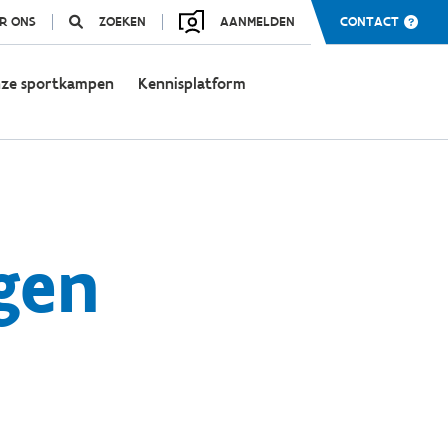
R ONS
ZOEKEN
AANMELDEN
CONTACT
ze sportkampen
Kennisplatform
gen