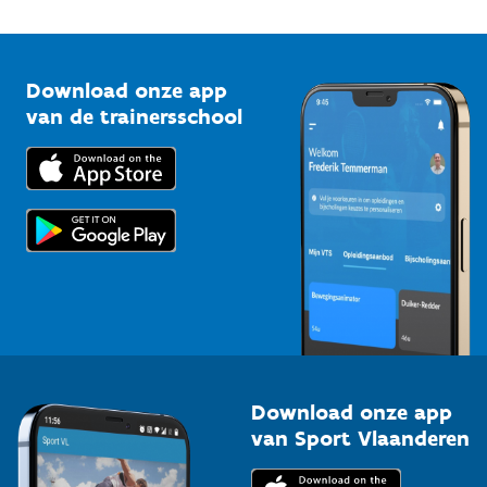
Onze nieuwsbrieven
1210 Brussel
G-sport
Vlaamse Trainersschool
Sportclubs
Kennisplatform
Download onze app
Bedrijven
van de trainersschool
Downloads
Trainers en begeleiders
Voor de pers
Scholen
Topsporters
Organisatoren van sportevenementen
Download onze app
van Sport Vlaanderen