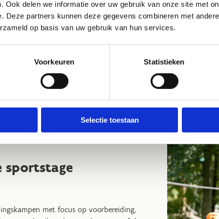
train, repeat
. Makkelijk toch?
. Ook delen we informatie over uw gebruik van onze site met on
De boog hoeft niet altijd gespannen te 
e. Deze partners kunnen deze gegevens combineren met andere i
onvergetelijke meerdaagse door ook
erzameld op basis van uw gebruik van hun services.
plezier bij om de ideale activiteit voor
Voorkeuren
Statistieken
Selectie toestaan
e sportstage
iningskampen met focus op voorbereiding,