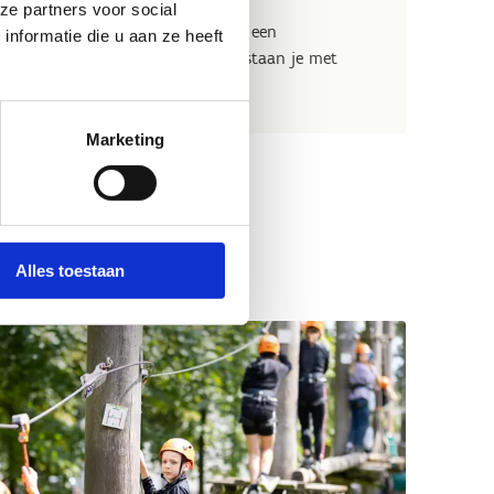
ze partners voor social
staan. Maak van je trainingsstage een
nformatie die u aan ze heeft
 eens wat anders te doen
. Wij staan je met
 jouw groep te kiezen.
Marketing
Alles toestaan