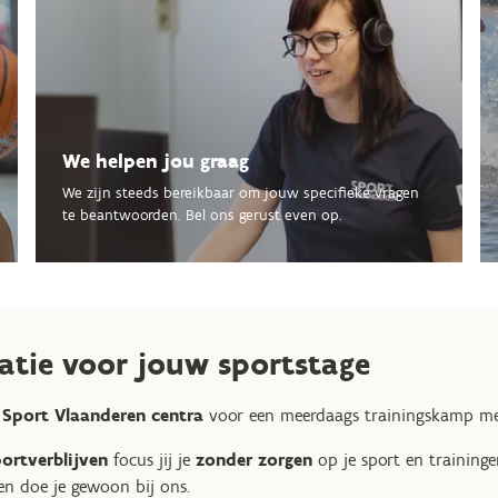
We helpen jou graag
We zijn steeds bereikbaar om jouw specifieke vragen
te beantwoorden. Bel ons gerust even op.
catie voor jouw sportstage
 Sport Vlaanderen centra
voor een meerdaags trainingskamp met 
ortverblijven
focus jij je
zonder zorgen
op je sport en traininge
en doe je gewoon bij ons.