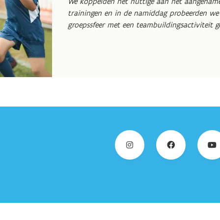
We koppelden het nuttige aan het aangename
trainingen en in de namiddag probeerden we 
groepssfeer met een teambuildingsactiviteit g