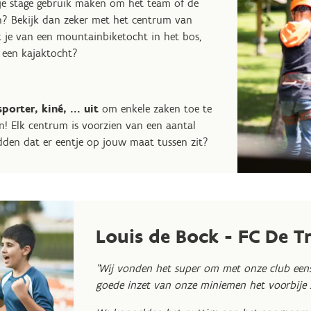
 je stage gebruik maken om het team of de
n? Bekijk dan zeker met het centrum van
 je van een mountainbiketocht in het bos,
f een kajaktocht?
orter, kiné, ... uit
om enkele zaken toe te
en! Elk centrum is voorzien van een aantal
dden dat er eentje op jouw maat tussen zit?
Louis de Bock - FC De T
"Wij vonden het super om met onze club eens
goede inzet van onze miniemen het voorbije 