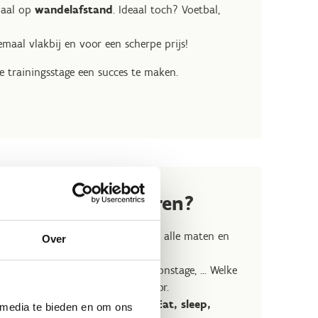
maal op
wandelafstand
. Ideaal toch? Voetbal,
emaal vlakbij en voor een scherpe prijs!
e trainingsstage een succes te maken.
ij Sport Vlaanderen?
wereldniveau
aan. Sporthallen in alle maten en
Over
t élke sport.
, turnstage, atletiekstage, triatlonstage, ... Welke
getwijfeld het ideale centrum voor.
ar bezig te houden met je sport.
Eat, sleep,
 media te bieden en om ons