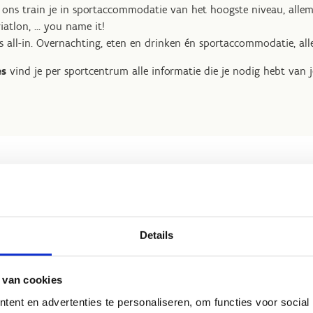
 ons train je in sportaccommodatie van het hoogste niveau, alle
iatlon, ... you name it!
ds all-in. Overnachting, eten en drinken én sportaccommodatie, all
es
vind je per sportcentrum alle informatie die je nodig hebt van j
Waarom op sportstage b
We bieden je
sportaccomodatie van 
Details
vormen en outdoorfaciliteiten van zowa
Voetbalstage, volleybalstage, handbalstage
 van cookies
sport je ook uitoefent, we hebben er on
Je hoeft je de hele stage lang alleen ma
ent en advertenties te personaliseren, om functies voor social