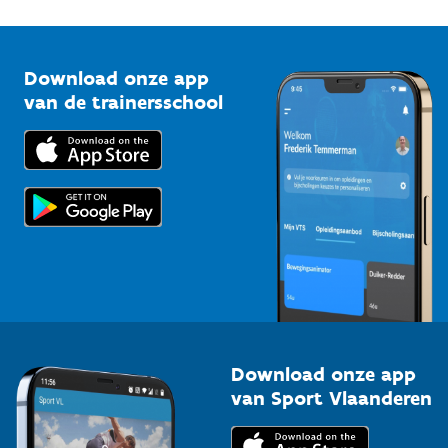
1210 Brussel
G-sport
Vlaamse Trainersschool
Sportclubs
Kennisplatform
Download onze app
Bedrijven
van de trainersschool
Downloads
Trainers en begeleiders
Voor de pers
Scholen
Topsporters
Organisatoren van sportevenementen
Download onze app
van Sport Vlaanderen