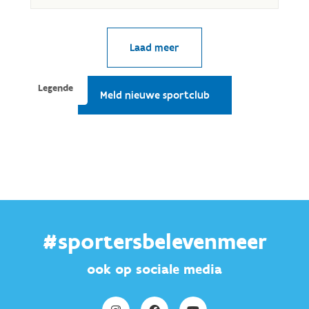
#sportersbelevenmeer
ook op sociale media