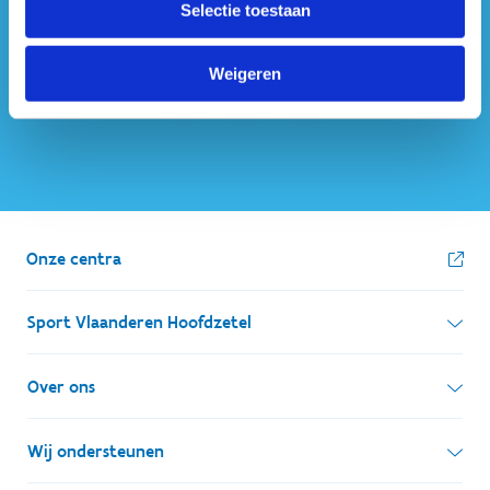
Selectie toestaan
ook op sociale media
Weigeren
Onze centra
Sport Vlaanderen Hoofdzetel
Simon Bolivarlaan 17
Over ons
1000 Brussel
Wie zijn we, wat doen we
Wij ondersteunen
Ondernemingsnummer: BE 0248.142.826
Onze centra