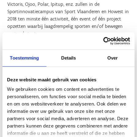
Victoris, Ojoo, Polar, Ipitup, enz. zullen in de
Sportinnovatiecampus van Sport Vlaanderen en Howest in
2018
ten minste één activiteit, één event of één project
opzetten waarbij laagdrempelig sporten en/of bewegen
centraal staat.
En natuurlijk zoekt Sport Vlaanderen samen met
Tomorrowlab (van Living Tomorrow) verder naar
Toestemming
Details
Over
antwoorden op vragen als:
Hoe en waarom sporten en
bewegen mensen in 2040?
Meer informatie hierover
delen we graag op het volgende sportinnovatiecongres
Deze website maakt gebruik van cookies
We gebruiken cookies om content en advertenties te
personaliseren, om functies voor social media te bieden
en om ons websiteverkeer te analyseren. Ook delen we
informatie over uw gebruik van onze site met onze
Bekijk de aftermovie van
partners voor social media, adverteren en analyse. Deze
partners kunnen deze gegevens combineren met andere
#SIC2017
informatie die u aan ze heeft verstrekt of die ze hebben