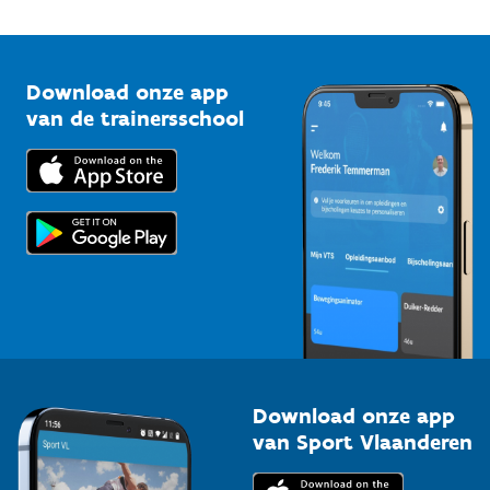
Onze nieuwsbrieven
1210 Brussel
G-sport
Vlaamse Trainersschool
Sportclubs
Kennisplatform
Download onze app
Bedrijven
van de trainersschool
Downloads
Trainers en begeleiders
Voor de pers
Scholen
Topsporters
Organisatoren van sportevenementen
Download onze app
van Sport Vlaanderen