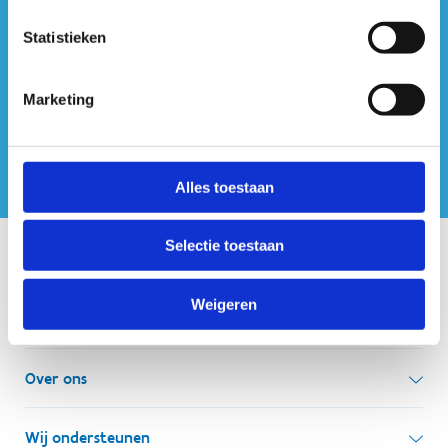
#sportersbelevenmeer
Statistieken
ook op sociale media
Marketing
Alles toestaan
Selectie toestaan
Onze centra
Weigeren
Sport Vlaanderen Hoofdzetel
Simon Bolivarlaan 17
Over ons
1000 Brussel
Wie zijn we, wat doen we
Wij ondersteunen