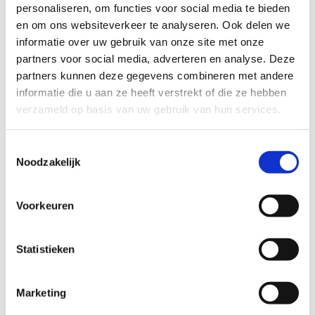
personaliseren, om functies voor social media te bieden
en om ons websiteverkeer te analyseren. Ook delen we
informatie over uw gebruik van onze site met onze
Promotie
partners voor social media, adverteren en analyse. Deze
partners kunnen deze gegevens combineren met andere
Op de
website
van Sport Vlaanderen vind je
informatie die u aan ze heeft verstrekt of die ze hebben
steeds de actuele informatie over de
verzameld op basis van uw gebruik van hun services.
offroadfietsroutes.
Sport Vlaanderen kan, indien gewenst, een
Toestemmingsselectie
flyer ontwerpen en éénmalig 500 exemplaren
Noodzakelijk
laten drukken ter ondersteuning van de
lancering van de route.
Sport Vlaanderen zet in op de promotie van
Voorkeuren
het bestaande aanbod van sport- en
beweegroutes via social media campagnes
Statistieken
door de link te leggen met bestaande
initiatieven of door nieuwe campagnes uit te
werken.
Marketing
Promotiemateriaal van een offroadfietsroute