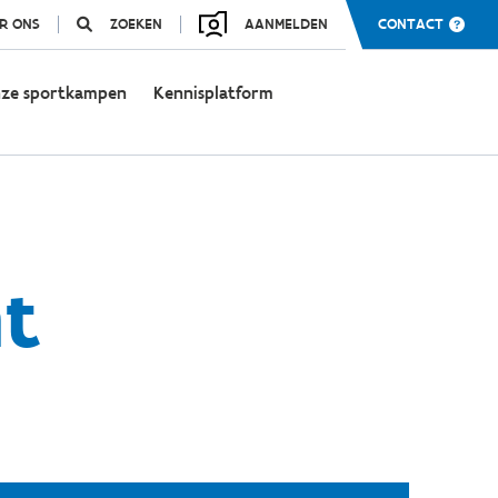
R ONS
ZOEKEN
AANMELDEN
CONTACT
ze sportkampen
Kennisplatform
t