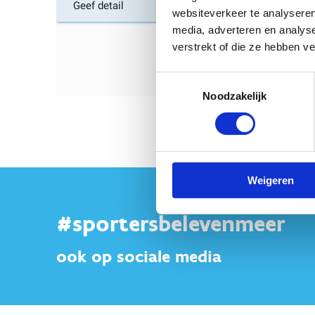
websiteverkeer te analyseren
media, adverteren en analys
verstrekt of die ze hebben v
Toestemmingsselectie
Noodzakelijk
Weigeren
#sportersbelevenmeer
ook op sociale media