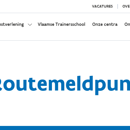
VACATURES
OVE
nstverlening
Vlaamse Trainersschool
Onze centra
On
Routemeldpun