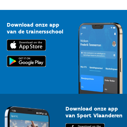
Onze nieuwsbrieven
1210 Brussel
G-sport
Vlaamse Trainersschool
Sportclubs
Kennisplatform
Download onze app
Bedrijven
van de trainersschool
Downloads
Trainers en begeleiders
Voor de pers
Scholen
Topsporters
Organisatoren van sportevenementen
Download onze app
van Sport Vlaanderen