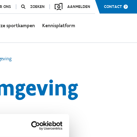
R ONS
ZOEKEN
AANMELDEN
CONTACT
ze sportkampen
Kennisplatform
geving
omgeving