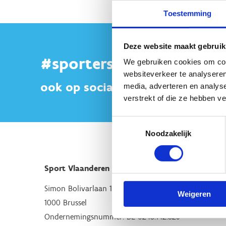
Toestemming
Deze website maakt gebruik
#sportersbelevenmeer
We gebruiken cookies om cont
websiteverkeer te analyseren
ook op sociale media
media, adverteren en analys
verstrekt of die ze hebben v
Toestemmingsselectie
Noodzakelijk
Sport Vlaanderen Hoofdzetel
Simon Bolivarlaan 17
Weigeren
1000 Brussel
Ondernemingsnummer: BE 0248.142.826