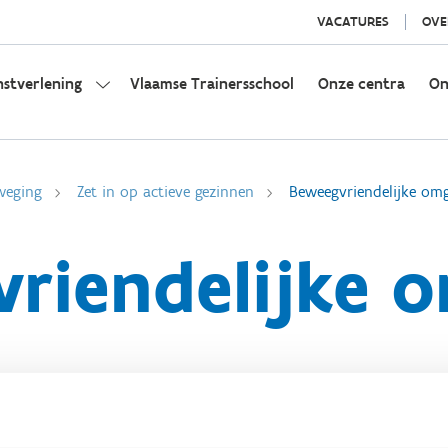
VACATURES
OVE
nstverlening
Vlaamse Trainersschool
Onze centra
On
weging
Zet in op actieve gezinnen
Beweegvriendelijke om
riendelijke 