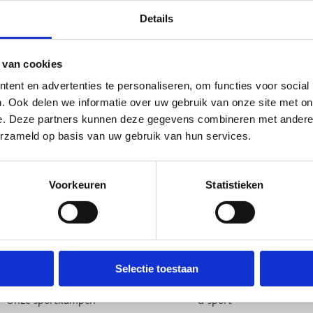
Details
 van cookies
ent en advertenties te personaliseren, om functies voor social
. Ook delen we informatie over uw gebruik van onze site met on
e. Deze partners kunnen deze gegevens combineren met andere i
erzameld op basis van uw gebruik van hun services.
Voorkeuren
Statistieken
Over ons
Wij ondersteunen
Wie zijn we, wat doen we
Lokale besturen
Selectie toestaan
Onze centra
Sportfederaties
Onze sportkampen
G-sport