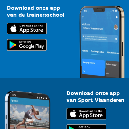
Sportclubs
Kennisplatform
Download onze app
Bedrijven
van de trainersschool
Downloads
Trainers en begeleiders
Voor de pers
Scholen
Topsporters
Organisatoren van sportevenementen
Download onze app
van Sport Vlaanderen