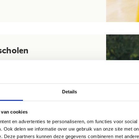
scholen
ddelbare school, iedereen kan de 'Vlaamse
op plezierbeleving en het organiseren van
an trails, in plaats van een traditionele
Details
e verschillende scholen op je grondgebied.
 van cookies
ent en advertenties te personaliseren, om functies voor social
. Ook delen we informatie over uw gebruik van onze site met on
e. Deze partners kunnen deze gegevens combineren met andere i