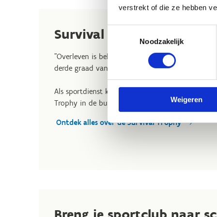
verstrekt of die ze hebben v
Survival Trophy
Toestemmingsselectie
Noodzakelijk
"Overleven is belangrijker dan winnen" luidt he
derde graad van het middelbaar onderwijs.
Als sportdienst kan je de secundaire scholen in 
Weigeren
Trophy in de buurt is.
Ontdek alles over de Survival Trophy
Breng je sportclub naar s