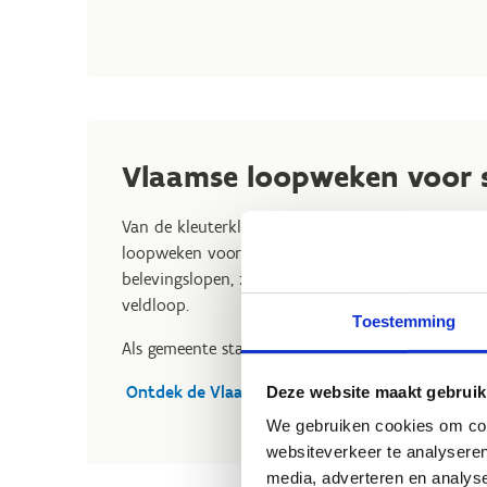
Vlaamse loopweken voor 
Van de kleuterklas tot het laatste jaar van de mi
loopweken voor scholen' beleven. De nadruk ligt 
belevingslopen, zoals hindernissenparcours en urb
veldloop.
Toestemming
Als gemeente sta je in voor de organisatie voor d
Ontdek de Vlaamse loopweken bij MOEV
Deze website maakt gebruik
We gebruiken cookies om cont
websiteverkeer te analyseren
media, adverteren en analys