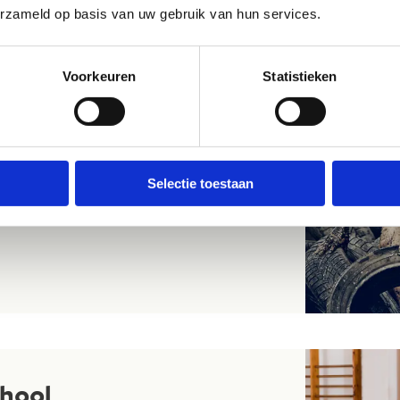
erzameld op basis van uw gebruik van hun services.
Voorkeuren
Statistieken
t motto van deze hindernissenloop voor de
je gemeente informeren wanneer de Survival
Selectie toestaan
chool