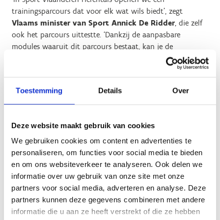
trainingsparcours dat voor elk wat wils biedt’, zegt
Vlaams minister van Sport Annick De Ridder
, die zelf
ook het parcours uittestte. ‘Dankzij de aanpasbare
modules waaruit dit parcours bestaat, kan je de
moeilijkheidsgraad aanpassen aan alle niveaus: het is voor
sportkampertjes van tien jaar oud, voor avontuurlijke
behendige sporters én voor topsporters die hun
Toestemming
Details
Over
behendigheid en kracht op een andere manier willen
trainen.’
Het Ninja Warrior-parcours is geïnspireerd op de populaire
Deze website maakt gebruik van cookies
tv-show Ninja Warrior. Het parcours bestaat uit
We gebruiken cookies om content en advertenties te
verschillende obstakels die kracht, uithoudingsvermogen,
personaliseren, om functies voor social media te bieden
snelheid en behendigheid testen.
en om ons websiteverkeer te analyseren. Ook delen we
informatie over uw gebruik van onze site met onze
partners voor social media, adverteren en analyse. Deze
Rennen, springen, kruipen en
partners kunnen deze gegevens combineren met andere
hangen
informatie die u aan ze heeft verstrekt of die ze hebben