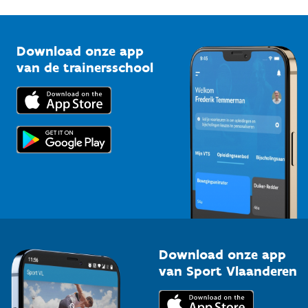
G-sport
Vlaamse Trainersschool
Sportclubs
Kennisplatform
Download onze app
Bedrijven
van de trainersschool
Downloads
Trainers en begeleiders
Voor de pers
Scholen
Topsporters
Organisatoren van sportevenementen
Download onze app
van Sport Vlaanderen