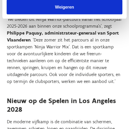
moeilijkheidsgraad van het parcours aanpassen, zodat je
Weigeren
het kan gebruiken voor sporttraining en recreatie.
‘We bieden dit Ninja Warrior-parcours vanaf het schooljaar
2025-2026 aan binnen onze schoolprogramma’s’, zegt
Philippe Paquay, administrateur-generaal van Sport
Vlaanderen
. ‘Deze zomer zit het parcours al in onze
sportkampen ‘Ninja Warrior Mix’. Dat is een sportkamp
voor de avontuurlijkere kinderen die we freerun-
technieken aanleren om op de efficiëntste manier te
rennen, springen, kruipen en hangen op dit nieuwe
uitdagende parcours. Ook voor de individuele sporters, en
op termijn de clubsporters, werken we een aanbod uit.’
Nieuw op de Spelen in Los Angeles
2028
De moderne vijfkamp is de combinatie van schermen,
zwemmen, schieten, lopen en paardrijden. De discipline