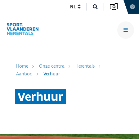
NL
Home
Onze centra
Herentals
Aanbod
Verhuur
Verhuur