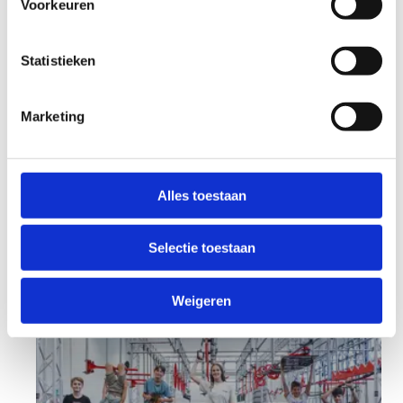
Voorkeuren
Statistieken
Ninja Open Gym (16+)
Marketing
Eens proberen? Tijdens Ninja Open Gym is elke
Ninja Warrior welkom. Elke woensdag,
donderdag en vrijdag.
Alles toestaan
Selectie toestaan
Weigeren