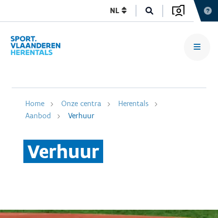
NL
Home
Onze centra
Herentals
Aanbod
Verhuur
Verhuur