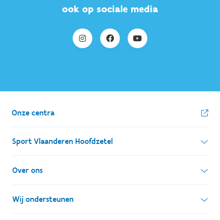
ook op sociale media
Onze centra
Sport Vlaanderen Hoofdzetel
Simon Bolivarlaan 17
Over ons
1000 Brussel
Wie zijn we, wat doen we
Wij ondersteunen
Ondernemingsnummer: BE 0248.142.826
Onze centra