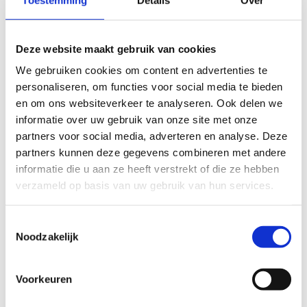
tribunes en hoogwaardige sportuitrusting. Jij
zorgt voor je tennisskills. Onze multifunctionele
LED-walls kunnen dienen als scorebord.
Deze website maakt gebruik van cookies
Je kan de volledige sporthal huren voor een
We gebruiken cookies om content en advertenties te
match op het scherpst van de snee, of je kunt
personaliseren, om functies voor social media te bieden
een derde van de sporthal reserveren voor een
en om ons websiteverkeer te analyseren. Ook delen we
meer intieme sfeer. Jij kiest.
informatie over uw gebruik van onze site met onze
partners voor social media, adverteren en analyse. Deze
Afmetingen sporthal:
partners kunnen deze gegevens combineren met andere
volledige sporthal: 55 m x 37 m
informatie die u aan ze heeft verstrekt of die ze hebben
1/3 sporthal: 18,3 m x 37 m
verzameld op basis van uw gebruik van hun services.
Toestemmingsselectie
Noodzakelijk
Reserveer jouw
Voorkeuren
indoor
tennisterrein