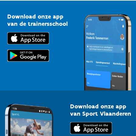
Vlaamse Trainersschool
Sportclubs
Kennisplatform
Download onze app
Bedrijven
van de trainersschool
Downloads
Trainers en begeleiders
Voor de pers
Scholen
Topsporters
Organisatoren van sportevenementen
Download onze app
van Sport Vlaanderen