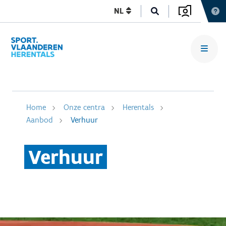
NL
Home
Onze centra
Herentals
Aanbod
Verhuur
Verhuur